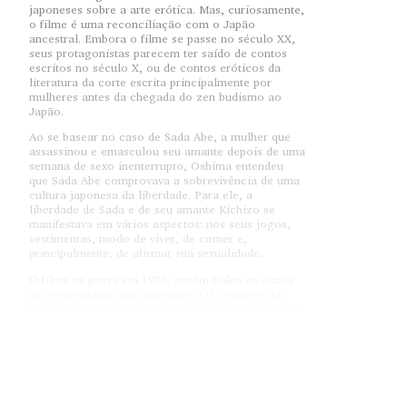
japoneses sobre a arte erótica. Mas, curiosamente,
o filme é uma reconciliação com o Japão
ancestral. Embora o filme se passe no século XX,
seus protagonistas parecem ter saído de contos
escritos no século X, ou de contos eróticos da
literatura da corte escrita principalmente por
mulheres antes da chegada do zen budismo ao
Japão.
Ao se basear no caso de Sada Abe, a mulher que
assassinou e emasculou seu amante depois de uma
semana de sexo inenterrupto, Oshima entendeu
que Sada Abe comprovava a sobrevivência de uma
cultura japonesa da liberdade. Para ele, a
liberdade de Sada e de seu amante Kichizo se
manifestava em vários aspectos: nos seus jogos,
vestimentas, modo de viver, de comer e,
principalmente, de afirmar sua sexualidade.
O filme se passa em 1936, porém todos os sinais
de modernidade são apagados. Os cenários das
hospedarias, os meios de transporte (com exceção
de uma cena em que Sada viaja de trem), tudo
remete a era Tokugawa. Mesmo a trilha musical de
Minoru Miki composta para o filme reforça o
clima de época.
Enfatizando o vermelho, abundante nas