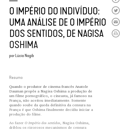
O IMPÉRIO DO INDIVÍDUO:
UMA ANÁLISE DE O IMPÉRIO
DOS SENTIDOS, DE NAGISA
OSHIMA
por
Lúcia Nagib
Resumo
Quando o produtor de cinema francês Anatole
Dauman propôs a Nagisa Oshima a produção de
um filme pornográfico, o cineasta, já famoso na
França, não aceitou imediatamente. Somente
quando soube da queda definitiva da censura na
França é que Oshima finalmente decidiu iniciar a
produção do filme.
O Império dos sentidos
Ao fazer
, Nagisa Oshima,
driblou os rigorosos mecanismos de censura