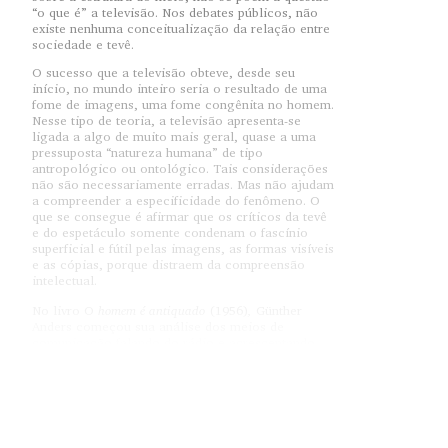
“o que é” a televisão. Nos debates públicos, não
existe nenhuma conceitualização da relação entre
sociedade e tevê.
O sucesso que a televisão obteve, desde seu
início, no mundo inteiro seria o resultado de uma
fome de imagens, uma fome congênita no homem.
Nesse tipo de teoria, a televisão apresenta-se
ligada a algo de muito mais geral, quase a uma
pressuposta “natureza humana” de tipo
antropológico ou ontológico. Tais considerações
não são necessariamente erradas. Mas não ajudam
a compreender a especificidade do fenômeno. O
que se consegue é afirmar que os críticos da tevê
e do espetáculo somente condenam o fascínio
superficial e fútil pelas imagens, as formas visíveis
e as cópias, porque distraem da compreensão
intelectual.
homem é antiquado
,
No livro O
(1956)
Günther
Anders começou sua análise dos meios de
comunicação falando do rádio e acrescentando
pouco a pouco observações sobre a tevê. Nos
traços essenciais, tevê e rádio são semelhantes
entre si e não foram modificados desde o início:
cada ouvinte e espectador está isolado em seu
cubículo doméstico, onde o mundo lhe é fornecido
em casa de forma escolhida pelos outros. A