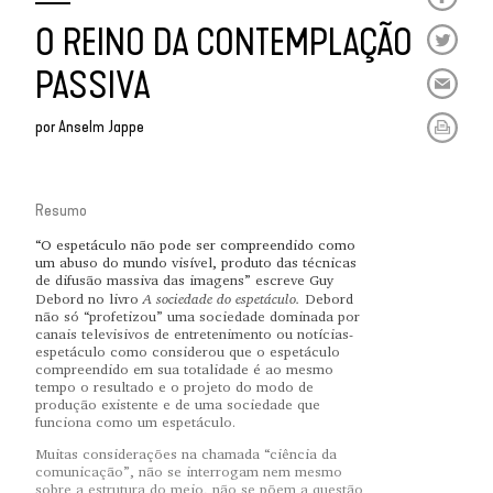
O REINO DA CONTEMPLAÇÃO
PASSIVA
por
Anselm Jappe
Resumo
“O espetáculo não pode ser compreendido como
um abuso do mundo visível, produto das técnicas
de difusão massiva das imagens” escreve Guy
A sociedade do espetáculo.
Debord no livro
Debord
não só “profetizou” uma sociedade dominada por
canais televisivos de entretenimento ou notícias-
espetáculo como considerou que o espetáculo
compreendido em sua totalidade é ao mesmo
tempo o resultado e o projeto do modo de
produção existente e de uma sociedade que
funciona como um espetáculo.
Muitas considerações na chamada “ciência da
comunicação”, não se interrogam nem mesmo
sobre a estrutura do meio, não se põem a questão