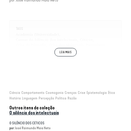
por
José Raimundo Maia Neto
TAGS
Academia (Universidade)
Causas do Silêncio dos Intelectuais
Céticos
Crise da Filosofia
Crise dos Universais
Pirronismo
Pós Modernos
Razão Absoluta
sociologia
Tempo da Reflexão
Ciência
Comportamento
Cosmogonia
Crenças
Crise
Epistemologia
Ética
História
Linguagem
Percepção
Política
Razão
Outros itens da coleção
O silêncio dos intelectuais
O SILÊNCIO DOS CÉTICOS
por
José Raimundo Maia Neto