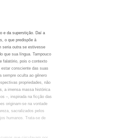
 e da superstição. Daí a
s, o que predispõe à
m seria outra se estivesse
 do que sua língua. Tampouco
 falatório, pois o contexto
r estar consciente das suas
ra sempre oculta ao gênero
spectivas propriedades, não
s, a imensa massa histórica
cos –, inspirada na ficção das
xões originam-se na vontade
ureza, sacralizados pelos
ejos humanos. Trata-se de
scursos que circulavam por