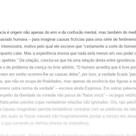
ncia é origem não apenas do erro e da confusão mental, mas também do medo
siado humana – para imaginar causas fictícias para uma série de fenômeno
e interesseira, motivo pelo qual ele escreve que “certamente a sorte do home
r quanto calar. Mas a experiência ensina que nada está menos em seu poder
apetites.” Da citação, conclui-se que há uma relação direta entre ignorância e
e o do problema da crença no livre arbítrio. “O homem acredita que é livre po
 nem em sonho ocorrem-lhe as causas delas”; por isso, a verdade ficaria “pa
, que não se ocupa de finalidades, mas apenas da essência das figuras e re
mens outra norma da verdade” – escreve ainda Espinosa. Em outras palavra
respeito da liberdade da vontade não passa de “flatus vocis” – ou jogos retóri
flada pelas paixões cujas verdadeiras relações são ignoradas. Ora, tais pai
de causas imaginárias permite estabelecer contratos com as potências da nat
io dos quais as forças naturais são imaginariamente postas a serviço dos des
a que comanda os delírios infantis de onipotência.
culo passado, Michel Foucault já diagnosticava a imensa proliferação de di