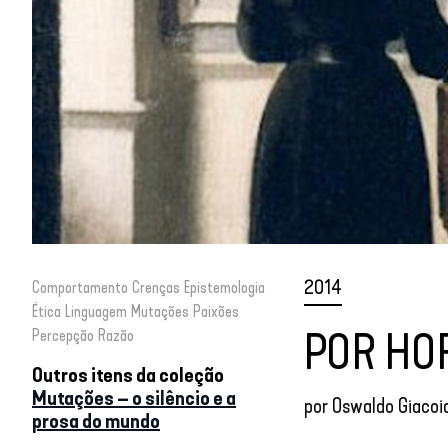
2014
Comportamento
Crenças
Epistemologia
Ética
Linguagem
Mutações
Paixões
POR HO
Percepção
Razão
Outros itens da coleção
Mutações – o silêncio e a
por
Oswaldo Giacoia
prosa do mundo