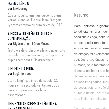
FAZER SILÊNCIO
por
Elie During
Resumo
Existem, tanto em música como além,
vários silêncios. É o que Jean-François
Lyotard comprovou num texto de 1972...
Para Espinosa, a ignorâ
tendência humana – dema
A ESCOLA DO SILÊNCIO: ACÍDIA E
obediência cega, servil 
CONTEMPLAÇÃO
em seu poder tanto fala
por
Olgária Chain Féres Matos
é possível governar seus 
Trata-se de analisar o silêncio no âmbito
da citação foi exatament
da dialética benjaminiana, da lógica dos
duplos temporais. Da arrogância...
volições e apetências, e
humano, se a matemática
O RUMOR DA MÍDIA
desse a conhecer aos ho
por
Eugênio Bucci
de teorias e doutrinas a 
Se, no longínquo início do século XX,
causas imaginárias, insu
houve uma escalada vertiginosa dos
de poder, pois a ficção 
diários impressos hoje há uma
cultos e rituais, por me
assombrosa...
uma lógica parecida com 
TREZE NOTAS SOBRE O SILÊNCIO E A
PROSA DO MUNDO
Na segunda metade do sé