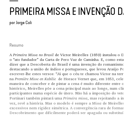
PRIMEIRA MISSA E INVENÇÃO DA
por
Jorge Coli
Resumo
Primeira Missa no Brasil
A
de Victor Meirelles (1859) instalou o Desco
o “ato fundador” da Carta de Pero Vaz de Caminha. E, como esta foi 
dizer que a Descoberta do Brasil é uma invenção do romantismo do sé
destacando a união de índios e portugueses, que levou Araújo Porto A
escrever-lhe estes versos: “Já que o céu te chamou Victor na terra, / 
Première Misse en Kabilie
na
de Horace Vernet que, em 1853, celebrara 
maneira de conceber e de pintar a cena é muito diferente entre os d
histórico, Meirelles põe a cena principal mais ao longe, num clima e
participantes numa espécie de útero. Não há a imposição do vetor m
Primeira missa
Portinari também pintará uma
, mas rejeitando a integr
Missa
vez, revê a história. Mas o modelo é sempre a
de Meirelles, co
excessivos nem rigidez simétrica. A convergência rara de formas, in
Descobrimento que dificilmente poderá ser apagada ou substituída.