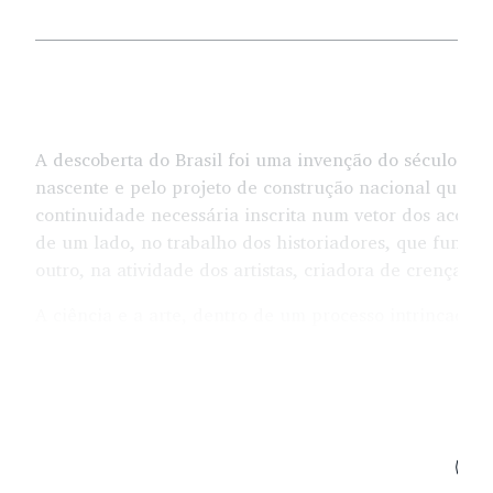
A descoberta do Brasil foi uma invenção do século XIX.
nascente e pelo projeto de construção nacional que 
continuidade necessária inscrita num vetor dos aconte
de um lado, no trabalho dos historiadores, que funda
outro, na atividade dos artistas, criadora de crenças
A ciência e a arte, dentro de um processo intrincado, 
ainda têm, vida prolongada e persistente.
O quadro de Victor Meirelles, retratando a
Primeira mi
de Caminha, é um episódio muito expressivo dentro de
Descobrimento tomasse corpo e se instalasse de modo de
um excelente objeto de análise para a compreensão d