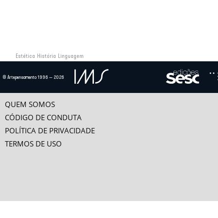
própria gênese, das contribuições originadas no proje
história capaz de engendrar o passado que se deseja, 
sentido de conferir aos construtos resultantes uma for
Estética
História
Linguagem
Outros itens da coleção
© Artepensamento 1996 — 2026
A descoberta do homem e do mundo
EXPERIÊNCIA E DESTINO
QUEM SOMOS
por
Adauto Novaes
CÓDIGO DE CONDUTA
PROFECIAS E O TEMPO DO FIM
POLÍTICA DE PRIVACIDADE
por
Marilena Chaui
As Grandes Navegações foram promessa de uma nova primavera e esperança do tempo d
TERMOS DE USO
DIREITO NATURAL E DIREITO DAS GENTES. A REFUNDAÇÃO MODERNA, DE VITORIA A SUÁRE
por
Jean-François Courtine
A Conquista espanhola da América e a defesa dos índios por missionários como Bart
DESCOBRIMENTOS PORTUGUESES E RENASCIMENTO EUROPEU
por
José V. de Pina Martins
O Renascimento europeu, que numa primeira fase redescobre a Antiguidade clássica e d