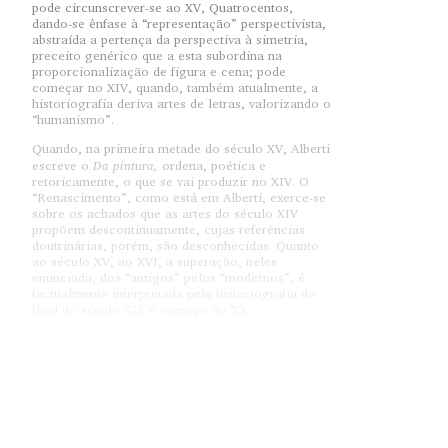
pode circunscrever-se ao XV, Quatrocentos,
dando-se ênfase à “representação” perspectivista,
abstraída a pertença da perspectiva à simetria,
preceito genérico que a esta subordina na
proporcionalização de figura e cena; pode
começar no XIV, quando, também atualmente, a
historiografia deriva artes de letras, valorizando o
“humanismo”.
Quando, na primeira metade do século XV, Alberti
Da pintura,
escreve o
ordena, poética e
retoricamente, o que se vai produzir no XIV. O
“Renascimento”, como está em Alberti, exerce-se
sobre os achados que as artes do século XIV
propõem descontinuamente, cujas referências
doutrinárias, porém, são desconhecidas. Quanto
ao século XV, ao XVI, a superação, neles
enunciada, dos “antigos” pelos “modernos”, é
factualmente interpretada pela historiografia do
final do século XIX e começo do XX..
Quando a historiografia aproxima “Renascimento”
e “Humanismo”, outras dificuldades sobrevêm.
Quando o estudioso surpreende-se quando topa
com a referência a autores “medievais” em textos
Comentários
“renascentistas”, assim, o
de Ghiberti,
tratando de óptica, traz autores, como Al-Hazen,
sendo situado à vezes fora do “Renascimento”, no