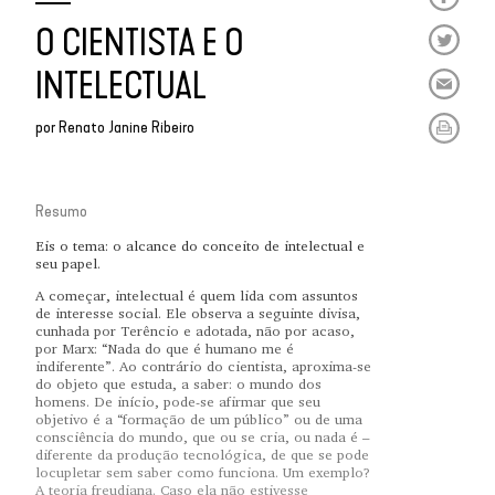
O CIENTISTA E O
INTELECTUAL
por
Renato Janine Ribeiro
Resumo
Eis o tema: o alcance do conceito de intelectual e
seu papel.
A começar, intelectual é quem lida com assuntos
de interesse social. Ele observa a seguinte divisa,
cunhada por Terêncio e adotada, não por acaso,
por Marx: “Nada do que é humano me é
indiferente”. Ao contrário do cientista, aproxima-se
do objeto que estuda, a saber: o mundo dos
homens. De início, pode-se afirmar que seu
objetivo é a “formação de um público” ou de uma
consciência do mundo, que ou se cria, ou nada é –
diferente da produção tecnológica, de que se pode
locupletar sem saber como funciona. Um exemplo?
A teoria freudiana. Caso ela não estivesse