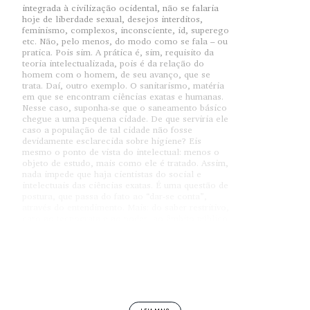
integrada à civilização ocidental, não se falaria
hoje de liberdade sexual, desejos interditos,
feminismo, complexos, inconsciente, id, superego
etc. Não, pelo menos, do modo como se fala – ou
pratica. Pois sim. A prática é, sim, requisito da
teoria intelectualizada, pois é da relação do
homem com o homem, de seu avanço, que se
trata. Daí, outro exemplo. O sanitarismo, matéria
em que se encontram ciências exatas e humanas.
Nesse caso, suponha-se que o saneamento básico
chegue a uma pequena cidade. De que serviria ele
caso a população de tal cidade não fosse
devidamente esclarecida sobre higiene? Eis
mesmo o ponto de vista do intelectual: menos o
objeto de estudo, mais como ele é tratado. Assim,
nada impede que haja cientistas do social e
intelectuais das ciências exatas. É uma questão de
postura, que passa do fato ao “dar-se conta”,
através do entendimento. Mais: do saber restritivo,
caro ao tecnocrata e ao poder, ao âmbito público,
num processo que não só divulga o objeto, como
discute seu uso, de modo a articular valores e
conhecimentos ou ideias e ideais. Até porque a
exploração das consequências de um
conhecimento deve ser acompanhada de perto –
por quem?
Segundo a teoria democrática, pelo povo.