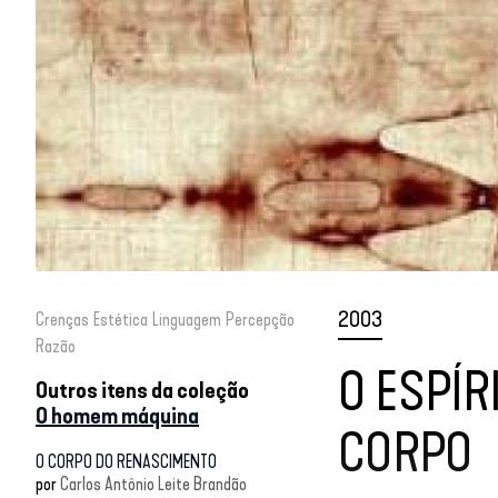
2003
Crenças
Estética
Linguagem
Percepção
Razão
O ESPÍR
Outros itens da coleção
O homem máquina
CORPO
O CORPO DO RENASCIMENTO
por
Carlos Antônio Leite Brandão