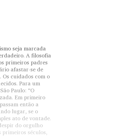
nismo seja marcada
rdadeiro. A filosofia
os primeiros padres
ário afastar-se de
a. Os cuidados com o
uecidos. Para um
 São Paulo: “O
izada. Em primeiro
, passam então a
undo lugar, se o
mples ato de vontade.
 despir do orgulho
s primeiros séculos,