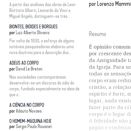
por
Lorenzo Mammi
A partir das análises das obras de Leon
Battista Alberti, Leonardo da Vinci e
Miguel Angelo, distinguem-se três...
BIONTES, BIÓIDES E BORGUES
por
Luiz Alberto Oliveira
Resumo
Por volta de 1930, o esforço de alguns
É opinião comum 
notáveis pesquisadores elaborou uma
nova doutrina para a descrição dos...
por crescente des
da Antiguidade t
ADEUS AO CORPO
da Igreja. Para u
por
David Le Breton
todas as sensaçõe
Nas sociedades contemporâneas
corpo eram reduz
desenvolve-se um discurso do ódio do
cristão, a relaçã
corpo, fundado especialmente na ideia de
espírito é forte
que o...
lugar, nada exist
A CIÊNCIA NO CORPO
fazer parte da cr
por
Adauto Novaes
corpo é o lugar d
A felicidade não 
O HOMEM-MÁQUINA HOJE
por
Sergio Paulo Rouanet
pagão e confessar