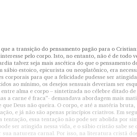
que a transição do pensamento pagão para o Cristia
interesse pelo corpo. Isto, no entanto, não é de todo ve
ardia talvez seja mais ascética do que o pensamento d
m sábio estoico, epicurista ou neoplatônico, era necess
s corporais para que a felicidade pudesse ser atingid
idos ao mínimo, os desejos sensuais deveriam ser esq
o entre alma e corpo – sintetizada no célebre ditado de
, mas a carne é fraca”- demandava abordagem mais mat
e que Deus não queira. O corpo, e até a matéria bruta
iação, e já não são apenas princípios criativos. Em seg
a tentação, essa tentação não pode ser abolida por si
pode ser atingida nessa vida, e o sábio cristão sabe se
 sua natureza carnal. Por isso, na literatura cristã do