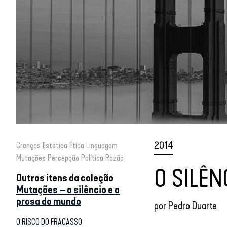
2014
Crenças
Estética
Ética
Linguagem
Mutações
Percepção
Política
Razão
O SILÊN
Outros itens da coleção
Mutações – o silêncio e a
prosa do mundo
por
Pedro Duarte
O RISCO DO FRACASSO