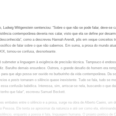
, Ludwig Wittgenstein sentenciou: “Sobre o que não se pode falar, deve-se c
stência contemporânea deveria nos calar, visto que ela se define por desarm
 desconhecida”, como a descreveu Hannah Arendt, pôs em xeque conceitos tr
ilosófico de falar sobre o que não sabemos. Em suma, a prosa do mundo atual
XIX, tornou-se confusa, desnorteante.
é submeter a linguagem à exigência de precisão técnica. Tampouco é endossar
diz. Barulho demais ensurdece. Outrora, o grande desafio do homem era rompe
 – para que algo possa ser ouvido no burburinho da vida contemporânea. Da s
ncios e
posts
tornaram o silêncio quase inexistente. Tudo se fala, tudo se m
essa confusão babélica. Interessa, sim, arriscar-se nela, buscando o que da
r, tenho que falar”, escreveu Samuel Beckett.
s embates entre o silêncio e a prosa, surge na obra de Alberto Caeiro, um 
do Pessoa.
Ele tenta se aproximar da natureza e até ser como ela, eliminando
 silêncio, enquanto a poesia é fala, linguagem humana. O projeto poético de Ca