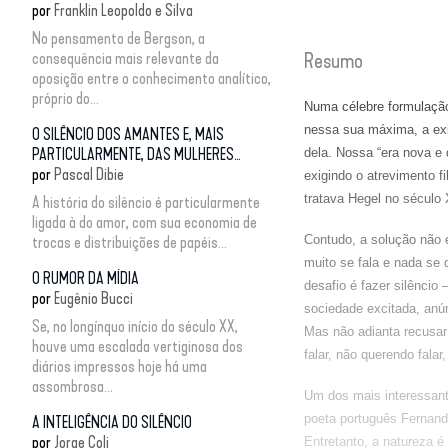
por
Franklin Leopoldo e Silva
No pensamento de Bergson, a
consequência mais relevante da
Resumo
oposição entre o conhecimento analítico,
próprio do...
Numa célebre formulação
nessa sua máxima, a exi
O SILÊNCIO DOS AMANTES E, MAIS
PARTICULARMENTE, DAS MULHERES…
dela. Nossa “era nova e
por
Pascal Dibie
exigindo o atrevimento f
tratava Hegel no século 
A história do silêncio é particularmente
ligada à do amor, com sua economia de
Contudo, a solução não 
trocas e distribuições de papéis...
muito se fala e nada se 
O RUMOR DA MÍDIA
desafio é fazer silêncio
por
Eugênio Bucci
sociedade excitada, anú
Se, no longínquo início do século XX,
Mas não adianta recusar 
houve uma escalada vertiginosa dos
falar, não querendo fala
diários impressos hoje há uma
assombrosa...
Um dos mais interessante
poeta português Fernan
A INTELIGÊNCIA DO SILÊNCIO
por
Jorge Coli
Entretanto, a natureza é