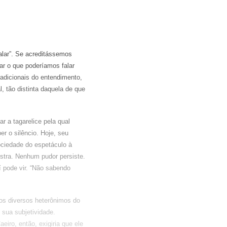
alar”. Se acreditássemos
ar o que poderíamos falar
adicionais do entendimento,
, tão distinta daquela de que
 a tagarelice pela qual
r o silêncio. Hoje, seu
ociedade do espetáculo à
ostra. Nenhum pudor persiste.
í pode vir. “Não sabendo
dos diversos heterônimos do
 sua subjetividade.
eiro, então, exigiria que ele