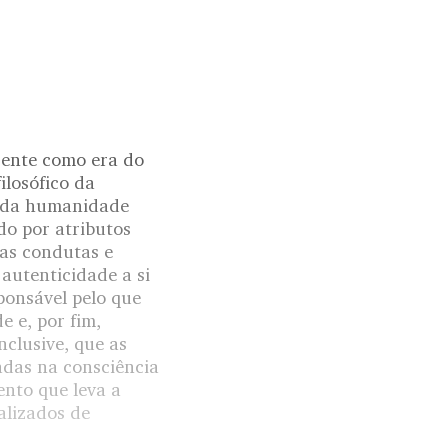
sente como era do
losófico da
m da humanidade
do por atributos
das condutas e
utenticidade a si
ponsável pelo que
e e, por fim,
nclusive, que as
dadas na consciência
ento que leva a
alizados de