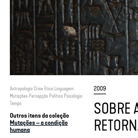
2009
Antropologia
Crise
Ética
Linguagem
Mutações
Percepção
Política
Psicologia
SOBRE A
Tempo
Outros itens da coleção
RETORN
Mutações – a condição
humana