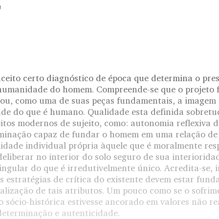
e
aceito certo diagnóstico de época que determina o pre
umanidade do homem. Compreende-se que o projeto fi
jou, como uma de suas peças fundamentais, a image
de do que é humano. Qualidade esta definida sobretu
eitos modernos de sujeito, como: autonomia reflexiva 
minação capaz de fundar o homem em uma relação de a
idade individual própria àquele que é moralmente res
deliberar no interior do solo seguro de sua interioridad
ingular do que é irredutivelmente único. Acredita-se, i
 as estratégias de crítica do existente devem estar fun
alização de tais atributos. Um pouco como se o sofrim
ão sócio-histórica estivesse ancorado em valores não re
eterminação e autenticidade.