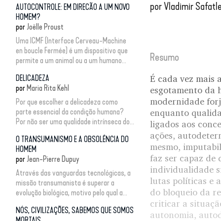
por
Vladimir Safatl
AUTOCONTROLE: EM DIRECÃO A UM NOVO
HOMEM?
por
Joëlle Proust
Uma ICMF (Interface Cerveau-Machine
en boucle Fermée) é um dispositivo que
Resumo
permite a um animal ou a um humano...
DELICADEZA
É cada vez mais 
por
Maria Rita Kehl
esgotamento da h
modernidade for
Por que escolher a delicadeza como
parte essencial da condição humana?
enquanto qualida
Por não ser uma qualidade intrínseca do...
ligados aos conc
ações, autodeter
O TRANSUMANISMO E A OBSOLÊNCIA DO
mesmo, imputabil
HOMEM
faz ser capaz de 
por
Jean-Pierre Dupuy
individualidade s
Através das vanguardas tecnológicas, a
lutas políticas e
missão transumanista é superar a
do bloqueio da re
evolução biológica, motivo pelo qual a...
criticar a situaç
NÓS, CIVILIZAÇÕES, SABEMOS QUE SOMOS
autonomia, autod
MORTAIS