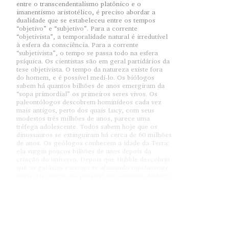
entre o transcendentalismo platônico e o
imanentismo aristotélico, é preciso abordar a
dualidade que se estabeleceu entre os tempos
“objetivo” e “subjetivo”. Para a corrente
“objetivista”, a temporalidade natural é irredutível
à esfera da consciência. Para a corrente
“subjetivista”, o tempo se passa todo na esfera
psíquica. Os cientistas são em geral partidários da
tese objetivista. O tempo da natureza existe fora
do homem, e é possível medi-lo. Os biólogos
sabem há quantos bilhões de anos emergiram da
“sopa primordial” os primeiros seres vivos. Os
paleontólogos descobrem hominídeos cada vez
mais antigos, perto dos quais Lucy, com seus
modestos três milhões de anos, parece uma
trêfega adolescente. Todos sabem hoje que os
dinossauros se extinguiram há cerca de 60 milhões
de anos. Os geólogos conhecem a idade da Terra:
ela surgiu poucos bilhões de anos depois da
criação do universo. Depois que Hubble descobriu
que as galáxias estavam se afastando rapidamente
umas das outras, foi possível não somente deduzir
que o universo estava se expandindo, como recuar
no passado até o momento do “big bang”, num
estágio em que o universo era infinitesimalmente
pequeno e infinitesimalmente denso. O tempo
começou nesse momento, e pode-se até afirmar
que foi entre dez a vinte bilhões de anos atrás.