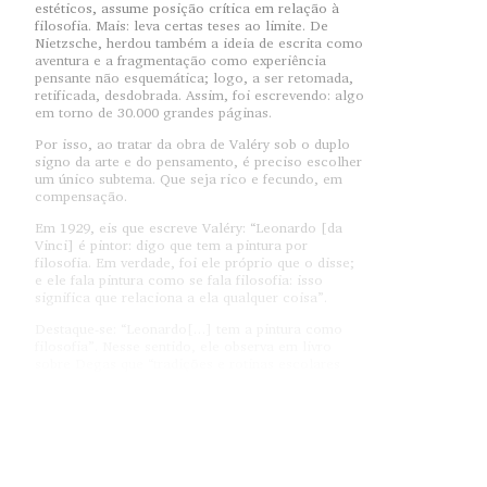
estéticos, assume posição crítica em relação à
filosofia. Mais: leva certas teses ao limite. De
Nietzsche, herdou também a ideia de escrita como
aventura e a fragmentação como experiência
pensante não esquemática; logo, a ser retomada,
retificada, desdobrada. Assim, foi escrevendo: algo
em torno de 30.000 grandes páginas.
Por isso, ao tratar da obra de Valéry sob o duplo
signo da arte e do pensamento, é preciso escolher
um único subtema. Que seja rico e fecundo, em
compensação.
Em 1929, eis que escreve Valéry: “Leonardo [da
Vinci] é pintor: digo que tem a pintura por
filosofia. Em verdade, foi ele próprio que o disse;
e ele fala pintura como se fala filosofia: isso
significa que relaciona a ela qualquer coisa”.
Destaque-se: “Leonardo[…] tem a pintura como
filosofia”. Nesse sentido, ele observa em livro
sobre Degas que “tradições e rotinas escolares
impedem de ver o ‘que’ é”.
Trata-se de simples paradoxos?
Não – já que tais enunciados assim se desdobram:
determinada maneira de dizer, condicionada pela
divisão dos saberes (filosofia, arte, ciência),