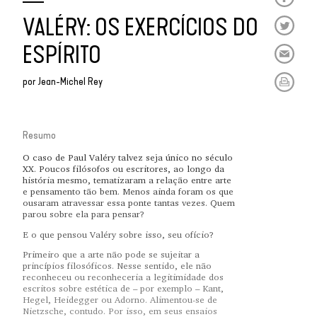
VALÉRY: OS EXERCÍCIOS DO
ESPÍRITO
por
Jean-Michel Rey
Resumo
O caso de Paul Valéry talvez seja único no século
XX. Poucos filósofos ou escritores, ao longo da
história mesmo, tematizaram a relação entre arte
e pensamento tão bem. Menos ainda foram os que
ousaram atravessar essa ponte tantas vezes. Quem
parou sobre ela para pensar?
E o que pensou Valéry sobre isso, seu ofício?
Primeiro que a arte não pode se sujeitar a
princípios filosóficos. Nesse sentido, ele não
reconheceu ou reconheceria a legitimidade dos
escritos sobre estética de – por exemplo – Kant,
Hegel, Heidegger ou Adorno. Alimentou-se de
Nietzsche, contudo. Por isso, em seus ensaios