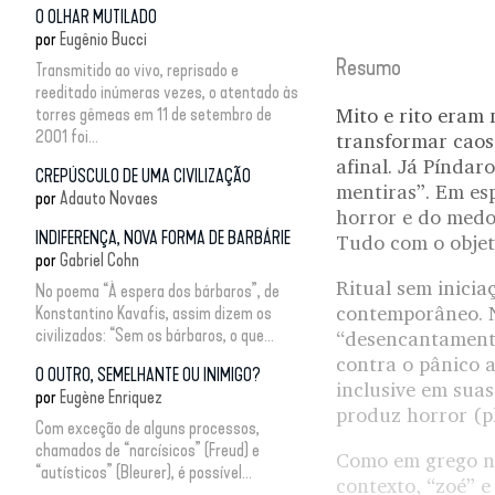
O OLHAR MUTILADO
por
Eugênio Bucci
Resumo
Transmitido ao vivo, reprisado e
reeditado inúmeras vezes, o atentado às
torres gêmeas em 11 de setembro de
Mito e rito eram 
2001 foi...
transformar caos 
afinal. Já Píndar
CREPÚSCULO DE UMA CIVILIZAÇÃO
mentiras”. Em esp
por
Adauto Novaes
horror e do medo 
INDIFERENÇA, NOVA FORMA DE BARBÁRIE
Tudo com o objeti
por
Gabriel Cohn
Ritual sem inici
No poema “À espera dos bárbaros”, de
contemporâneo. N
Konstantino Kavafis, assim dizem os
civilizados: “Sem os bárbaros, o que...
“desencantamento
contra o pânico a
O OUTRO, SEMELHANTE OU INIMIGO?
inclusive em suas
por
Eugène Enriquez
produz horror (p
Com exceção de alguns processos,
chamados de “narcísicos” (Freud) e
Como em grego nã
“autísticos” (Bleurer), é possível...
contexto, “zoé” e