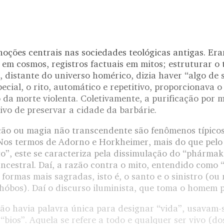
noções centrais nas sociedades teológicas antigas. Era
em cosmos, registros factuais em mitos; estruturar o 
o, distante do universo homérico, dizia haver “algo de
ecial, o rito, automático e repetitivo, proporcionava 
da morte violenta. Coletivamente, a purificação por me
vo de preservar a cidade da barbárie.
ação ou magia não transcendente são fenômenos típic
os termos de Adorno e Horkheimer, mais do que pelo
”, este se caracteriza pela dissimulação do “phárma
ncestral. Daí, a razão contra o mito, entendido como 
 formas mais sagradas, isto é, o santo e o sinistro (ou 
hóbos). Daí o discurso iluminista, que toma o homem p
o havia palavra única para designar “vida”, usavam-
 “bios”. Aquela se refere a todo e qualquer ser vivo (do