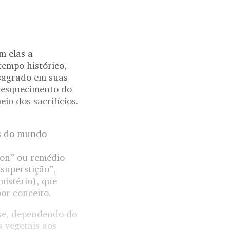
m elas a
tempo histórico,
 sagrado em suas
o esquecimento do
io dos sacrifícios.
os do mundo
kon” ou remédio
“superstição”,
mistério), que
or conceito.
se, dependendo do
s vegetais aos