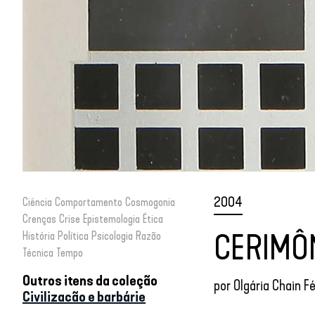
2004
Ciência
Comportamento
Cosmogonia
Crenças
Crise
Epistemologia
Ética
CERIMÔ
História
Política
Psicologia
Razão
Técnica
Tempo
Outros itens da coleção
por
Olgária Chain F
Civilizacão e barbárie