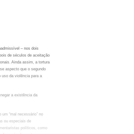
nadmissível – nos dois
epois de séculos de aceitação
onais. Ainda assim, a tortura
sse aspecto que o segundo
 uso da violência para a
 negar a existência da
o um “mal necessário” no
s ou especiais de
mentaristas políticos, como