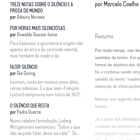
por
Marcelo Coelho
TREZE NOTAS SOBRE O SILÊNCIO E A
PROSA DO MUNDO
por
Adauto Novaes
POR HORAS MAIS SILENCIOSAS
por
Oswaldo Giacoia Junior
Resumo
Para Espinosa, a ignorância é origem não
apenas do erro e da confusão mental,
Por muito tempo, nas de
mas também do medo e da...
sentidos do termo. Em pr
formal da doutrina dos di
FAZER SILÊNCIO
foi e continua sendo em
por
Elie During
sentido do termo “inadmi
Existem, tanto em música como além,
obtenção de informações
vários silêncios. É o que Jean-François
Lyotard comprovou num texto de 1972...
Mesmo nos regimes ditato
O SILÊNCIO QUE RESTA
tortura.
por
Pedro Duarte
Já a partir dos atentad
Numa célebre formulação, Ludwig
Wittgenstein sentenciou: “Sobre o que
combate ao terrorismo g
não se pode falar, deve-se calar”. Se...
interrogatório” (com o p