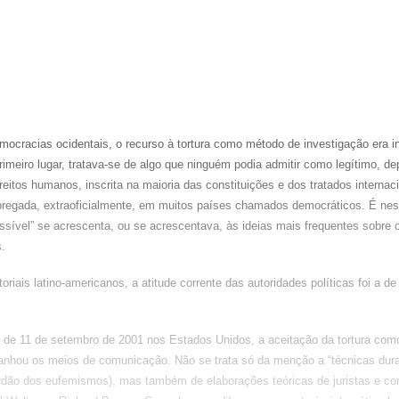
mocracias ocidentais, o recurso à tortura como método de investigação era i
imeiro lugar, tratava-se de algo que ninguém podia admitir como legítimo, d
reitos humanos, inscrita na maioria das constituições e dos tratados internaci
pregada, extraoficialmente, em muitos países chamados democráticos. É ne
ssível” se acrescenta, ou se acrescentava, às ideias mais frequentes sobre o
.
riais latino-americanos, a atitude corrente das autoridades políticas foi a de
os de 11 de setembro de 2001 nos Estados Unidos, a aceitação da tortura com
anhou os meios de comunicação. Não se trata só da menção a “técnicas dura
erdão dos eufemismos), mas também de elaborações teóricas de juristas e co