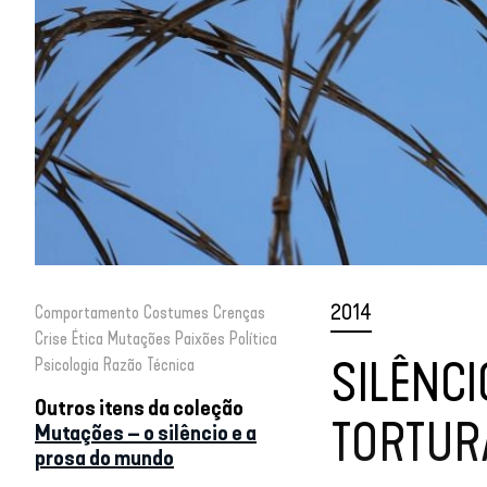
2014
Comportamento
Costumes
Crenças
Crise
Ética
Mutações
Paixões
Política
SILÊNCI
Psicologia
Razão
Técnica
Outros itens da coleção
TORTUR
Mutações – o silêncio e a
prosa do mundo