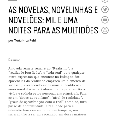
AS NOVELAS, NOVELINHAS E
NOVELÕES: MIL E UMA
NOITES PARA AS MULTIDÕES
por
Maria Rita Kehl
Resumo
A novela remete sempre ao “Realismo”, à
“realidade brasileira”, à “vida real” ou a qualquer
outra expressão que encontre na imitação das
aparências da realidade empírica um elemento de
sucesso, favorecendo ainda mais a identificação
emocional dos espectadores com a problemática
vivida e sofrida pelos personagens principais. Fala-
se em “doses de realismo”, “nível de realidade”,
“graus de aproximação com o real” como se, num
passe de contabilidade, a realidade para a
televisão funcionasse como um tempero, um
superaditivo a ser acrescentado em doses maiores