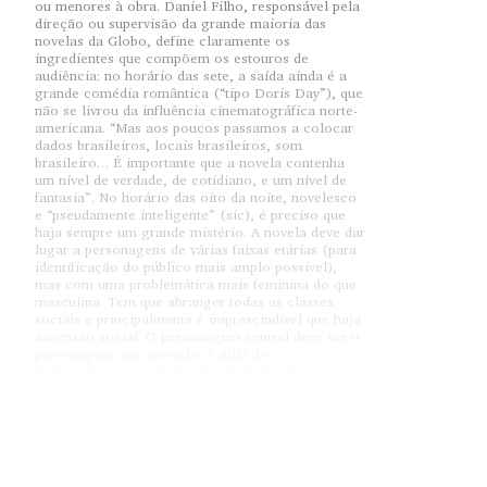
ou menores à obra. Daniel Filho, responsável pela
direção ou supervisão da grande maioria das
novelas da Globo, define claramente os
ingredientes que compõem os estouros de
audiência: no horário das sete, a saída ainda é a
grande comédia romântica (“tipo Doris Day”), que
não se livrou da influência cinematográfica norte-
americana. “Mas aos poucos passamos a colocar
dados brasileiros, locais brasileiros, som
brasileiro… É importante que a novela contenha
um nível de verdade, de cotidiano, e um nível de
fantasia”. No horário das oito da noite, novelesco
e “pseudamente inteligente” (sic), é preciso que
haja sempre um grande mistério. A novela deve dar
lugar a personagens de várias faixas etárias (para
identificação do público mais amplo possível),
mas com uma problemática mais feminina do que
masculina. Tem que abranger todas as classes
sociais e principalmente é imprescindível que haja
ascensão social. O personagem central deve ser o
personagem que ascende: a Júlia do
“Dancin’Days”, a Lili de “O astro”. Por fim, a
novela deve lançar um pouco de gente nova no
elenco ao lado dos atores consagrados, e conter
sempre uma novidade, um assunto emergente no
momento, uma moda qualquer que não é a
televisão que cria mas é ela que difunde por todo
o país. É o caso das discotecas de “Dancin’Days”.