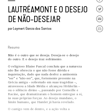
LAUTRÉAMONT E O DESEJO
DE NÃO-DESEJAR
por
Laymert Garcia dos Santos
Resumo
Não é o outro que se deseja. Deseja-se o desejo
do outro. E o desejo traz sofrimento.
O religioso Blaise Pascal concluiu que a natureza
não lhe oferecia o que não fosse dúvida e
inquietação, dado que nada desfez a antinomia
“ser” e “não-ser”, que, fortemente presente na
Grécia antiga – sobretudo em suas tragédias –,
atravessou a Idade Média e alcançou Hölderlin –
ou o silêncio divino –, passando por Corneille e
Racine, que dramatizaram o homem entregue a si,
às suas próprias forças. Ao desejo mundano, o
limite humano, que Hamlet já havia revelado.
O castigo vem de dentro, e a ação volta a