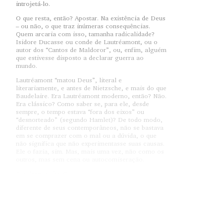
introjetá-lo.
O que resta, então? Apostar. Na existência de Deus
– ou não, o que traz inúmeras consequências.
Quem arcaria com isso, tamanha radicalidade?
Isidore Ducasse ou conde de Lautréamont, ou o
autor dos “Cantos de Maldoror”, ou, enfim, alguém
que estivesse disposto a declarar guerra ao
mundo.
Lautréamont “matou Deus”, literal e
literariamente, e antes de Nietzsche, e mais do que
Baudelaire. Era Lautréamont moderno, então? Não.
Era clássico? Como saber se, para ele, desde
sempre, o tempo estava “fora dos eixos” ou
“desnorteado” (segundo Hamlet)? De todo modo,
diferente de seus contemporâneos, não se bastava
em se comprazer com o mal ou a dúvida, o que
não significa que não experimentasse suas causas.
Ele o fazia, sim. Mas, mais uma vez, não como os
outros, mas sem cena ou autocomiseração.
E o desejo nisso?
Ele se traduz, em “Maldoror”, no desejo de
potência. E, nisso, quando se supera o outro, o
que há é a impotência deste. Por isso, é tudo ou
nada – o que inferniza. Então, não é mais como
com Dante, para quem era preciso morrer para