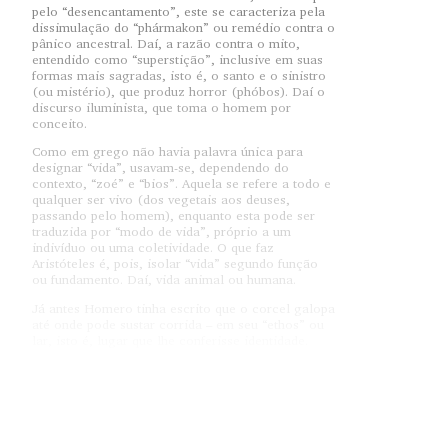
pelo “desencantamento”, este se caracteriza pela
dissimulação do “phármakon” ou remédio contra o
pânico ancestral. Daí, a razão contra o mito,
entendido como “superstição”, inclusive em suas
formas mais sagradas, isto é, o santo e o sinistro
(ou mistério), que produz horror (phóbos). Daí o
discurso iluminista, que toma o homem por
conceito.
Como em grego não havia palavra única para
designar “vida”, usavam-se, dependendo do
contexto, “zoé” e “bios”. Aquela se refere a todo e
qualquer ser vivo (dos vegetais aos deuses,
passando pelo homem), enquanto esta pode ser
traduzida por “modo de vida”, próprio a um
indivíduo ou uma coletividade. O que faz
Aristóteles é, pois, isolar “vida” segundo função
ou fundamento. Daí, vida animal ou humana.
Já antes Homero tinha escrito que o corcel galopa
até onde pode sustar corrida – em seu “ethos” ou
lar, isto é, lugar que lhe conferisse identidade.
Assim aconteceria também com o homem, entre o
mundo mais imediato e o cosmos divino. Da casa
ao templo ou santuário, vige o “lógos”,
autossuficiente e contemplativo, como o que há de
divino. De corpo e alma, ele modera o desejo de
conhecer – e tudo o que se conhece, então, quer